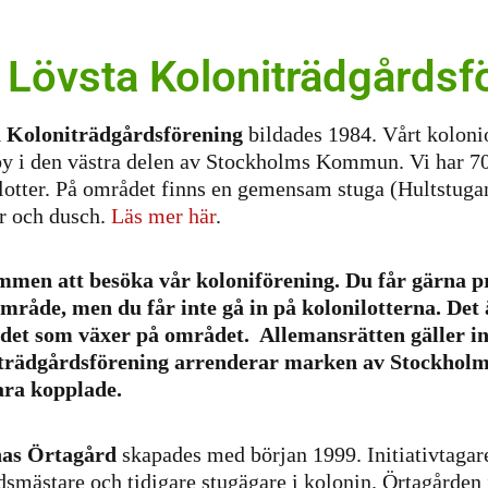
Lövsta Koloniträdgårdsf
 Koloniträdgårdsförening
bildades 1984. Vårt koloni
y i den västra delen av Stockholms Kommun. Vi har 70
lotter. På området finns en gemensam stuga (Hultstuga
er och dusch.
Läs mer här
.
men att besöka vår koloniförening. Du får gärna 
område, men du får inte
gå in på kolonilotterna. Det ä
 det som växer på området. Allemansrätten gäller in
trädgårdsförening arrenderar marken av Stockho
ara kopplade.
nas Örtagård
skapades med början 1999. Initiativtaga
dsmästare och tidigare stugägare i kolonin. Örtagården