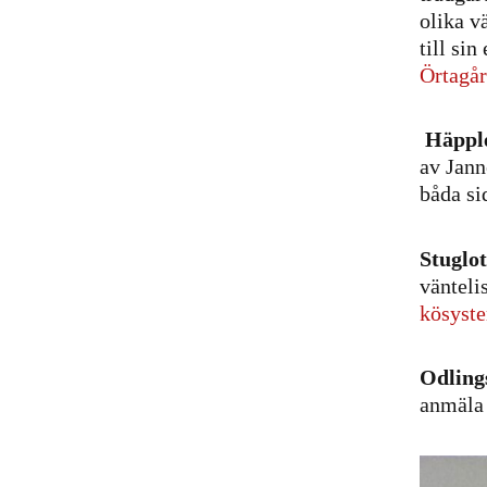
olika v
till si
Örtagår
Häppl
av Jann
båda si
Stuglot
vänteli
kösyste
Odlings
anmäla 