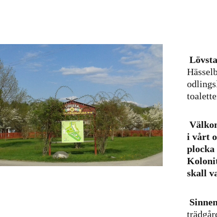
Lövsta
Hässelb
odlings
toalett
Välkom
i vårt 
plocka
Koloni
skall v
Sinne
trädgår