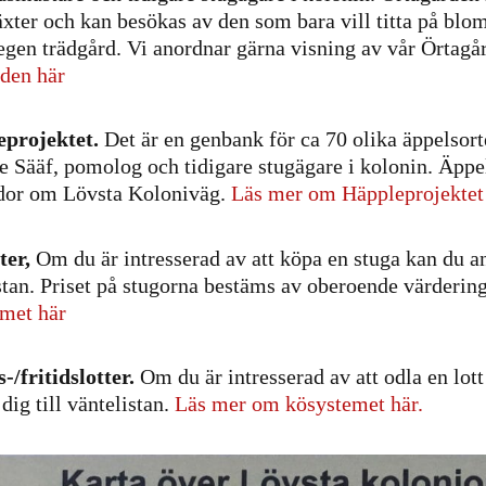
äxter och kan besökas av den som bara vill titta på blom
n egen trädgård. Vi anordnar gärna visning av vår Örtagå
den här
eprojektet.
Det är en genbank för ca 70 olika äppelsorte
e Sääf, pomolog och tidigare stugägare i kolonin. Äppel
dor om Lövsta Koloniväg.
Läs mer om Häppleprojektet
ter,
Om du är intresserad av att köpa en stuga kan du an
stan. Priset på stugorna bestäms av oberoende värderi
met här
-/fritidslotter.
Om du är intresserad av att odla en lot
dig till väntelistan.
Läs mer om kösystemet här.