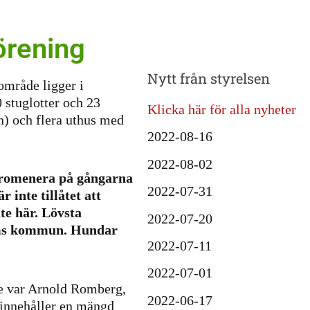
örening
Nytt från styrelsen
område ligger i
 stuglotter och 23
Klicka här för alla nyheter
n) och flera uthus med
2022-08-16
2022-08-02
promenera på gångarna
2022-07-31
r inte tillåtet att
te här.
Lövsta
2022-07-20
lms kommun. Hundar
2022-07-11
2022-07-01
re var Arnold Romberg,
2022-06-17
 innehåller en mängd